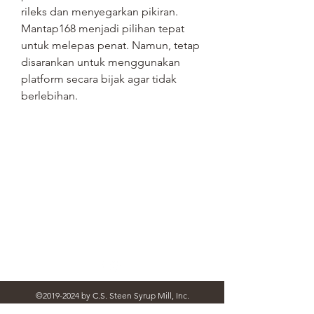
rileks dan menyegarkan pikiran. 
Mantap168 menjadi pilihan tepat 
untuk melepas penat. Namun, tetap 
disarankan untuk menggunakan 
platform secara bijak agar tidak 
berlebihan.
STEEN'S SYRUP
steens@steensyrup.com
337-893-1654
119 North Main Street, Abbeville, LA
70510
©
2019-2024
by C.S. Steen Syrup Mill, Inc.