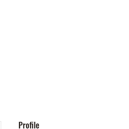
Policies
More
Profile